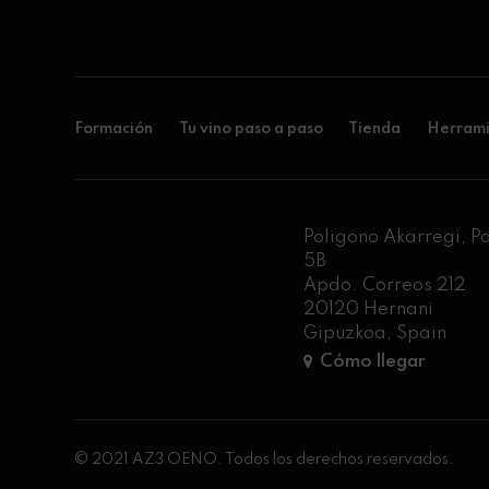
Formación
Tu vino paso a paso
Tienda
Herrami
Poligono Akarregi, P
5B
Apdo. Correos 212
20120 Hernani
Gipuzkoa, Spain
Cómo llegar
© 2021 AZ3 OENO. Todos los derechos reservados.