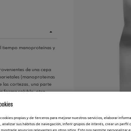
 el tiempo manoproteínas y
rovenientes de una cepa
 parietales (manoproteinas
e las cortezas, una parte
n forma soluble, otra
a al vino.
ookies
cookies propias y de terceros para mejorar nuestros servicios, elaborar inform
, analizar sus hábitos de navegación, inferir grupos de interés, crear un perfil 
 mostrarle anuncios relevantes en otros sitios. Esto nos permite personalizar 