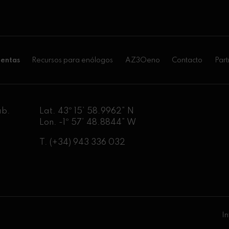
entas
Recursos para enólogos
AZ3Oeno
Contacto
Part
ab.
Lat. 43º 15’ 58.9962” N
Lon. -1º 57’ 48.8844” W
T.
(+34) 943 336 032
In