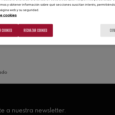
mos y obtener información sobre qué secciones suscitan interés, permitién
 página web y su seguridad.
de cookies
R COOKIES
RECHAZAR COOKIES
CON
rado
e a nuestra newsletter.