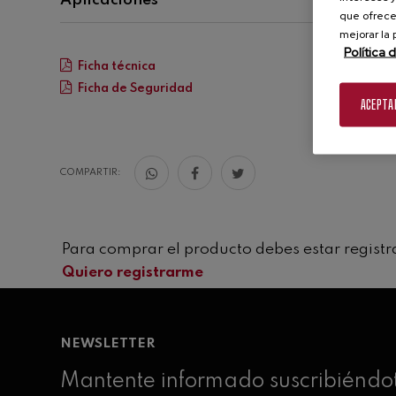
Aplicaciones
que ofrece
Dosis:
10 a 30 gr/hL
mejorar la
Política 
Ficha técnica
Ficha de Seguridad
ACEPTA
COMPARTIR:
Para comprar el producto debes estar regist
Quiero registrarme
NEWSLETTER
Mantente informado suscribiéndot