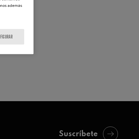
donos además
FIGURAR
Suscríbete