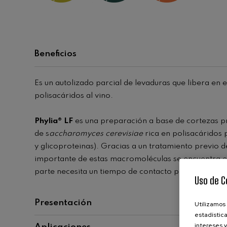
Beneficios
Es un autolizado parcial de levaduras que libera en
polisacáridos al vino.
Phylia® LF
es una preparación a base de cortezas p
de s
accharomyces cerevisiae
rica en polisacáridos
y glicoproteinas). Gracias a un tratamiento previo d
importante de estas macromoléculas se encuentra e
parte necesita un tiempo de contacto para ser cedid
Uso de C
Presentación
Utilizamos 
estadística
Envase:
Paquetes de 500gr
intereses y