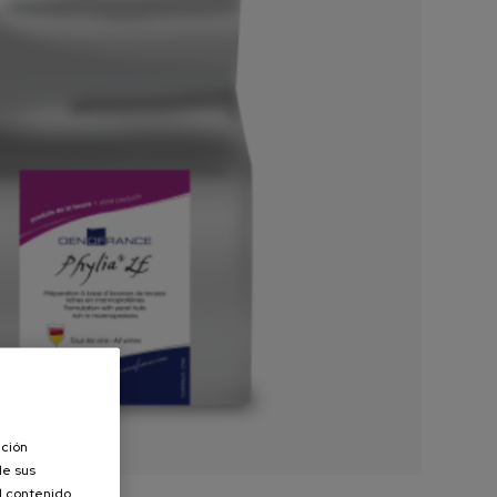
ación
de sus
el contenido