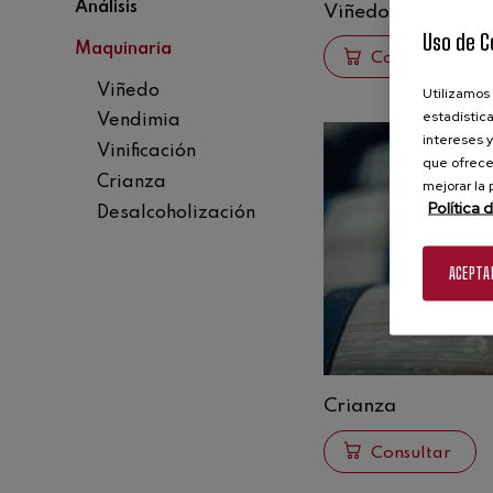
Análisis
Viñedo
Uso de C
Maquinaria
Consultar
Viñedo
Utilizamos 
estadística
Vendimia
intereses y
Vinificación
que ofrece
Crianza
mejorar la
Política 
Desalcoholización
ACEPTA
Crianza
Consultar