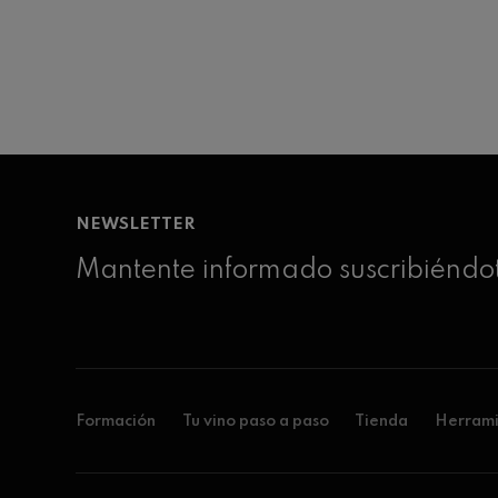
NEWSLETTER
Mantente informado suscribiéndot
Formación
Tu vino paso a paso
Tienda
Herrami