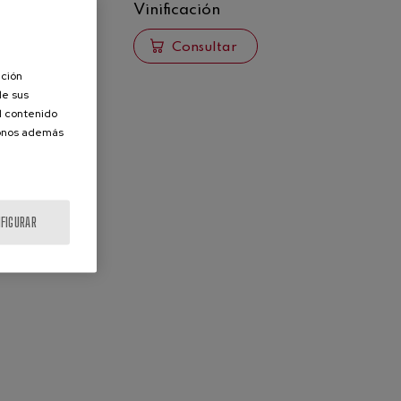
Vinificación
ar
Consultar
ación
de sus
el contenido
donos además
FIGURAR