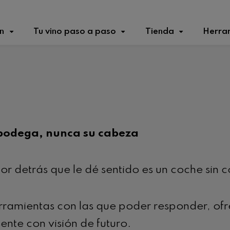
n
Tu vino paso a paso
Tienda
Herra
 bodega, nunca su cabeza
r detrás que le dé sentido es un coche sin 
rramientas con las que poder responder, ofr
nte con visión de futuro.