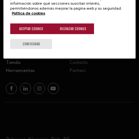
información sobre qué secciones suscitan interés,
permitiéndonos además mejorar la página web y su seguridad.
Política de cookies
Suscríbete
ACEPTAR COOKIES
RECHAZAR COOKIES
CONFIGURAR
Formación
Recursos para enólogos
Tu vino paso a paso
AZ3Oeno
Tienda
Contacto
Herramientas
Partners