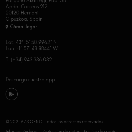
Poligono Akarregi, Pab. 5B
Apdo. Correos 212
20120 Hernani
Gipuzkoa, Spain
Cómo llegar
Lat. 43º 15’ 58.9962” N
Lon. -1º 57’ 48.8844” W
T.
(+34) 943 336 032
Descarga nuestra app:
© 2021 AZ3 OENO. Todos los derechos reservados.
Información legal
Protección de datos
Política de cookies