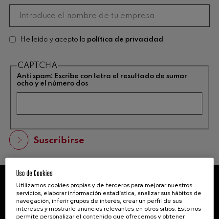
He leído y acepto la
política de privacidad
CAPTCHA
Anti spam: Escribe con letra el resultado de sumar
ocho y el número dos
Uso de Cookies
Utilizamos cookies propias y de terceros para mejorar nuestros
NEWSLETTER
servicios, elaborar información estadística, analizar sus hábitos de
navegación, inferir grupos de interés, crear un perfil de sus
Mantente informado suscribiéndote a
intereses y mostrarle anuncios relevantes en otros sitios. Esto nos
permite personalizar el contenido que ofrecemos y obtener
nuestra newsletter.