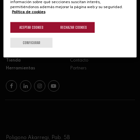
información sobre qué secciones suscitan interés,
permitiéndonos además mejorar la página web y su seguridad.
Suscríbete
Política de cookies
ACEPTAR COOKIES
RECHAZAR COOKIES
CONFIGURAR
Formación
Recursos para enólogos
Tu vino paso a paso
AZ3Oeno
Tienda
Contacto
Herramientas
Partners
Poligono Akarregi, Pab. 5B