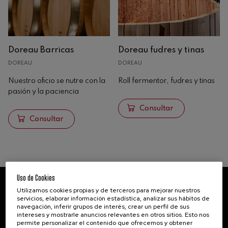
Chips
Duelas
Sticks
Doreau Barricas
Doreau fudres y tinas
Oenoblock
DOREAU
DOREAU
Extracto tánico
Nuestro oficio se nutre con la
Roll fermentor, fudres y tinas
Barricas y grandes contenedores
pasión y la paciencia
Doreau
Consultar
Seguin Moreau
Consultar
Envases cálidos
Análisis
Uso de Cookies
Maquinaria
Utilizamos cookies propias y de terceros para mejorar nuestros
NEWSLETTER
servicios, elaborar información estadística, analizar sus hábitos de
navegación, inferir grupos de interés, crear un perfil de sus
Mantente informado suscribiéndote a
intereses y mostrarle anuncios relevantes en otros sitios. Esto nos
nuestra newsletter.
permite personalizar el contenido que ofrecemos y obtener